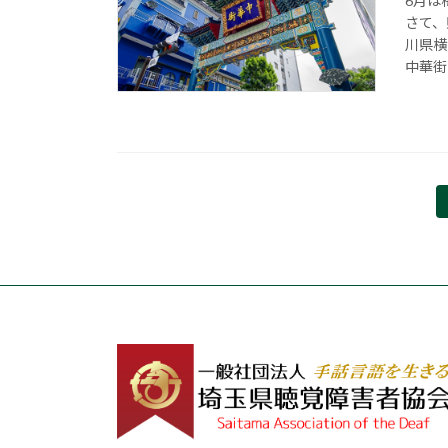
6月は
さて、
川県横
中華街
投
稿
の
ペ
ー
ジ
送