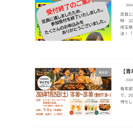
202
定員に
時 2
埼玉県
決！「正
【青
青年部
202
青年部
で、2
待ちし