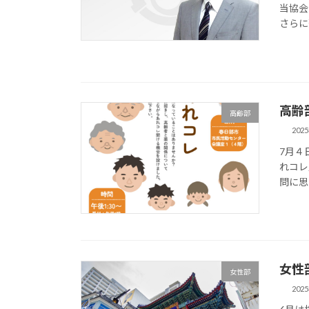
当協会
さらに
高齢
高齢部
202
7月４
れコレ
問に思
女性
女性部
202