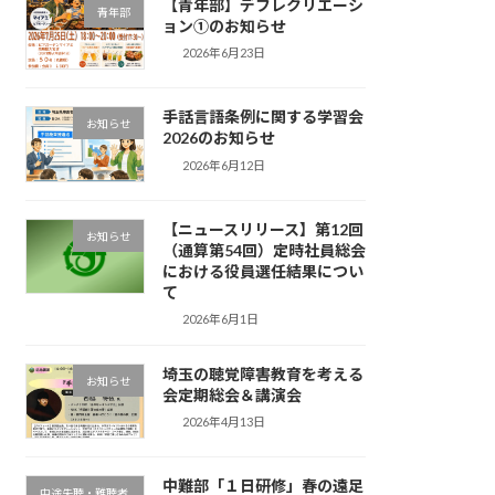
【青年部】デフレクリエーシ
青年部
ョン①のお知らせ
2026年6月23日
手話言語条例に関する学習会
お知らせ
2026のお知らせ
2026年6月12日
【ニュースリリース】第12回
お知らせ
（通算第54回）定時社員総会
における役員選任結果につい
て
2026年6月1日
埼玉の聴覚障害教育を考える
お知らせ
会定期総会＆講演会
2026年4月13日
中難部「１日研修」春の遠足
中途失聴・難聴者