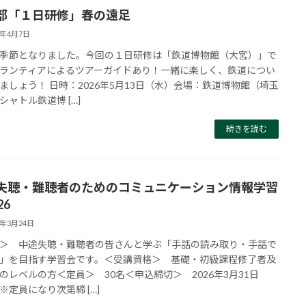
部「１日研修」春の遠足
6年4月7日
季節となりました。今回の１日研修は「鉄道博物館（大宮）」で
ランティアによるツアーガイドあり！一緒に楽しく、鉄道につい
ましょう！ 日時：2026年5月13日（水）会場：鉄道博物館（埼玉
シャトル鉄道博 […]
続きを読む
失聴・難聴者のためのコミュニケーション情報学習
26
6年3月24日
＞ 中途失聴・難聴者の皆さんと学ぶ「手話の読み取り・手話で
」を目指す学習会です。＜受講資格＞ 基礎・初級課程修了者及
のレベルの方＜定員＞ 30名＜申込締切＞ 2026年3月31日
※定員になり次第締 […]