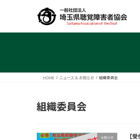
コ
ナ
ン
ビ
テ
ゲ
ン
ー
ツ
シ
へ
ョ
ス
ン
キ
に
ッ
移
プ
動
HOME
ニュース ＆ お知らせ
組織委員会
組織委員会
【受
お知らせ