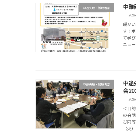
中難
中途失聴・難聴者部
202
暖かい
す！ボ
て学び
ニュー
中途
中途失聴・難聴者部
会20
202
＜目的
の会話
び同等
（火）