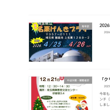
20
青年部
202
「ク
中途失聴・難聴者部
202
今年も
ンチ（
しまし