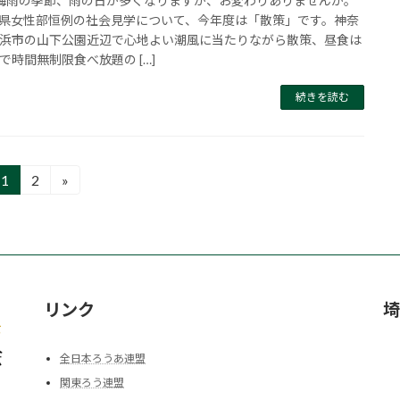
梅雨の季節、雨の日が多くなりますが、お変わりありませんか。
県女性部恒例の社会見学について、今年度は「散策」です。神奈
浜市の山下公園近辺で心地よい潮風に当たりながら散策、昼食は
で時間無制限食べ放題の […]
続きを読む
1
2
»
固
固
定
定
ペ
ペ
ー
ー
ジ
ジ
リンク
埼
全日本ろうあ連盟
関東ろう連盟