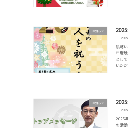
20
お知らせ
202
肌寒い
年度聴
として
いただ
20
お知らせ
202
202
の活動